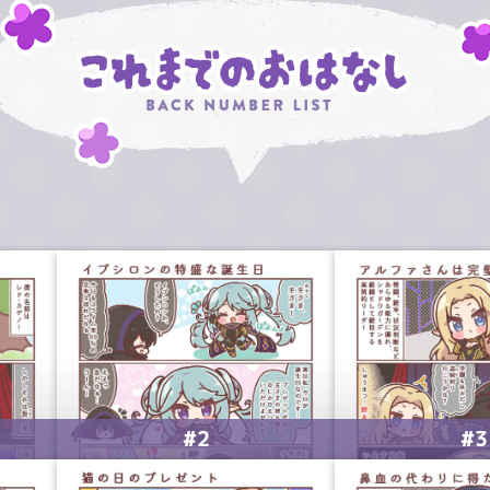
#2
#3