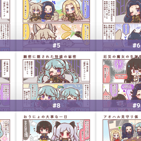
#5
#6
#8
#9