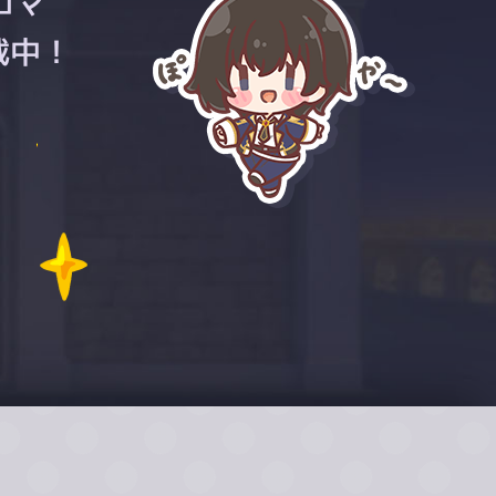
コマ
載中！